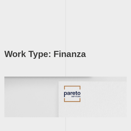
Skip
to
Work Type:
Finanza
content