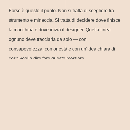
Forse è questo il punto. Non si tratta di scegliere tra
strumento e minaccia. Si tratta di decidere dove finisce
la macchina e dove inizia il designer. Quella linea
ognuno deve tracciarla da solo — con
consapevolezza, con onestà e con un’idea chiara di
cosa voglia dire fare questo mestiere.
Io la mia linea la sto tracciando. Per ora.
Foto di Pierpaolo Sandroni
—
Leandro Erlich,
installazione al Negozio Olivetti, Venezia.
In mostra
dal 9 maggio al 22 novembre 2026