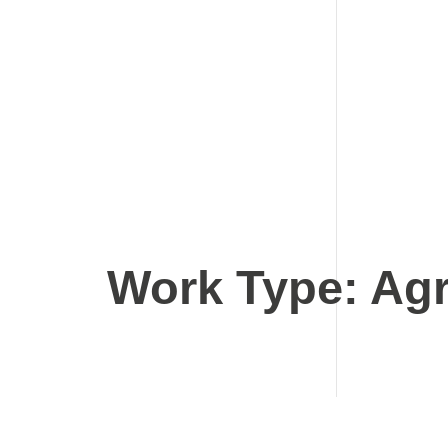
Skip
to
Work Type:
Agr
content